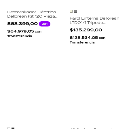
Destornillador Eléctrico
Dellorean Kit 120 Piezas
Farol Linterna Dellorean
Precisión 180 RPM 3
LTDO1/1 Trípode
$68.399,00
2x1
LED Recargable
Telescópico 97cm 450
Aluminio
$135.299,00
$64.979,05
Lúmenes IPX5 Power
con
Bank Batería
Transferencia
$128.534,05
con
10000mAh
Transferencia