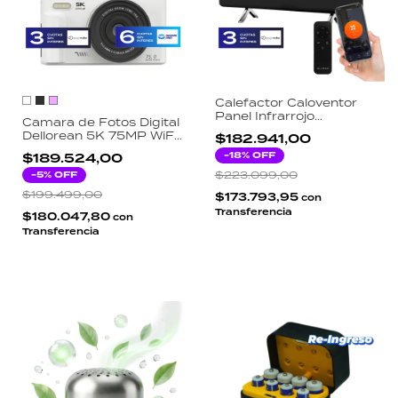
Calefactor Caloventor
Panel Infrarrojo
Camara de Fotos Digital
Dellorean 480W Bajo
Dellorean 5K 75MP WiFi
$182.941,00
Consumo WiFi App Tuya
Kit de Fotografía con
Alexa Google Assistant
-
18
% OFF
$189.524,00
Trípode y Memoria
64GB
-
5
% OFF
$223.099,00
$199.499,00
$173.793,95
con
Transferencia
$180.047,80
con
Transferencia