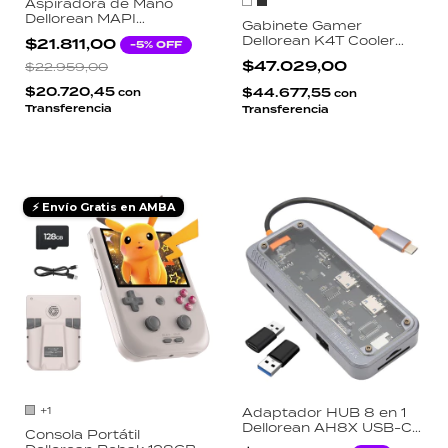
Aspiradora de Mano
Dellorean MAPI
Gabinete Gamer
Inalámbrica 5500Pa 2
Dellorean K4T Cooler
$21.811,00
-
5
% OFF
Niveles Filtro HEPA
RGB Vidrio Acrílico Micro
USB-C Auto Hogar
$47.029,00
$22.959,00
ATX USB 3.0 Diseño
Flujo Optimizado
$20.720,45
$44.677,55
con
con
Transferencia
Transferencia
⚡ Envío Gratis en AMBA
+1
Adaptador HUB 8 en 1
Dellorean AH8X USB-C
Consola Portátil
MacBook HDMI 4K