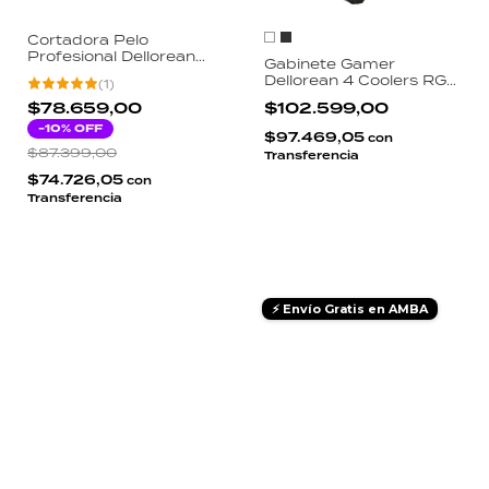
Cortadora Pelo
Profesional Dellorean
Gabinete Gamer
HoverCut Motor
Dellorean 4 Coolers RGB
(
1
)
Magnético 11500 RPM
Vidrio Templado Fuente
Autonomía 150min
$78.659,00
$102.599,00
500W Incluida E-ATX
Carga Rápida USB-C
-
10
% OFF
USB 3.0 Estructura
$97.469,05
Pantalla Digital
con
Reforzada
$87.399,00
Transferencia
$74.726,05
con
Transferencia
⚡ Envío Gratis en AMBA