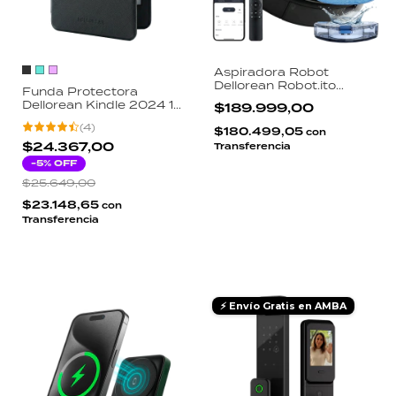
Aspiradora Robot
Dellorean Robot.ito
Funda Protectora
Barre Trapea WiFi App
Dellorean Kindle 2024 11
$189.999,00
Tuya Google Alexa
Generacion 6 Pulgadas
Sensores Antichoque
(
4
)
Smart Case Magnetica
$180.499,05
con
Antirayaduras Diseño
$24.367,00
Transferencia
Slim
-
5
% OFF
$25.649,00
$23.148,65
con
Transferencia
⚡ Envío Gratis en AMBA