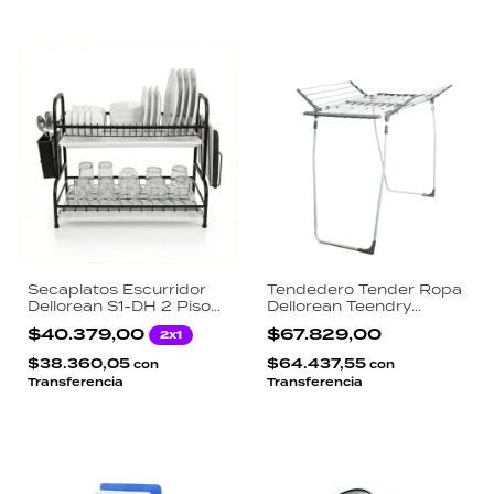
Secaplatos Escurridor
Tendedero Tender Ropa
Dellorean S1-DH 2 Pisos
Dellorean Teendry
Acero CRS Capacidad
Plegable 21m Secado
$40.379,00
$67.829,00
2x1
15 Platos Bandeja y
Acero y PP Reforzado
Cubiertero Negro
Extensible
$38.360,05
$64.437,55
con
con
Transferencia
Transferencia