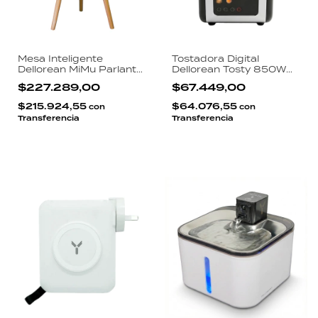
Mesa Inteligente
Tostadora Digital
Dellorean MiMu Parlante
Dellorean Tosty 850W
Bluetooth 60W Carga
Pantalla LCD 6 Niveles 9
$227.289,00
$67.449,00
Inalámbrica 10W Batería
Funciones Acero
10000mAh Diseño
Inoxidable Negro
$215.924,55
$64.076,55
con
con
Nórdico
Transferencia
Transferencia