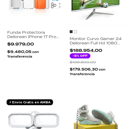
Funda Protectora
Dellorean iPhone 17 Pro
Monitor Curvo Gamer 24
Max 3 en 1 Transparente
Dellorean Full Hd 1080p
$9.979,00
Magsafe Pro Vidrio
Hdmi 75hz Vga
Templado HD y
$188.954,00
$9.480,05
con
Protector de Camara
-
5
% OFF
Transferencia
$198.899,00
$179.506,30
con
Transferencia
⚡ Envío Gratis en AMBA