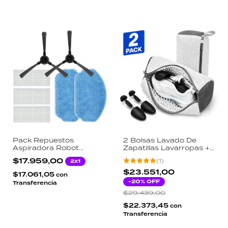
Pack Repuestos
2 Bolsas Lavado De
Aspiradora Robot
Zapatillas Lavarropas +
Dellorean Robot.ito Kit 3
Soporte Interno 3d
$17.959,00
(
1
)
2x1
Filtros HEPA 2 Cepillos
Dellorean
Laterales 2 Mopas
$23.551,00
$17.061,05
con
Microfibra
-
20
% OFF
Transferencia
$29.439,00
$22.373,45
con
Transferencia