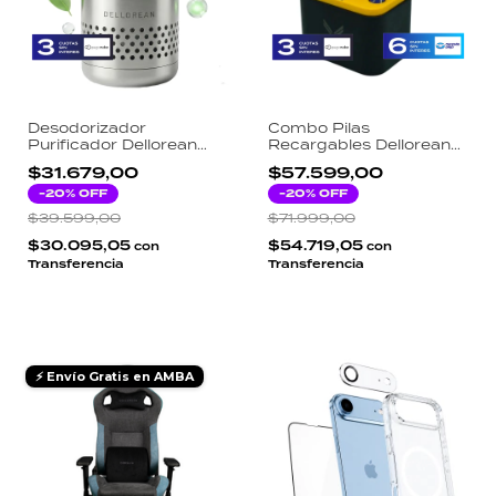
Desodorizador
Combo Pilas
Purificador Dellorean
Recargables Dellorean
Mini Acero Inoxidable 10
BlupiBox Litio 1.5V 4AA
$31.679,00
$57.599,00
Años Sin Mantenimiento
4AAA Estuche de Carga
Tecnología CH-CUT para
-
20
% OFF
Inteligente y Cable
-
20
% OFF
Heladera Auto y Baño
$39.599,00
$71.999,00
$30.095,05
$54.719,05
con
con
Transferencia
Transferencia
⚡ Envío Gratis en AMBA