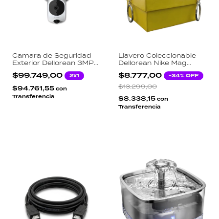
Camara de Seguridad
Llavero Coleccionable
Exterior Dellorean 3MP
Dellorean Nike Mag
Super HD WiFi IP66
Marty McFly Volver al
$99.749,00
$8.777,00
2x1
-
34
% OFF
Reflector LED 3000LM
Futuro II Réplica Oficial
con Mini Caja Temática
$13.299,00
$94.761,55
con
Diseño Retrofuturista
Transferencia
$8.338,15
con
Transferencia