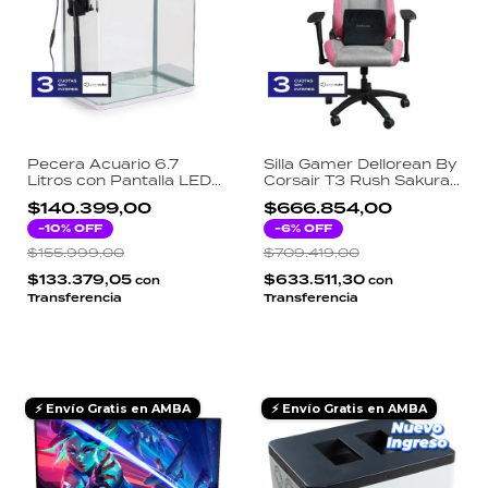
Pecera Acuario 6.7
Silla Gamer Dellorean By
Litros con Pantalla LED y
Corsair T3 Rush Sakura
Sensor de Temperatura
Tela 4D Reclinable 120kg
$140.399,00
$666.854,00
- Gris y Rosa
-
10
% OFF
-
6
% OFF
$155.999,00
$709.419,00
$133.379,05
$633.511,30
con
con
Transferencia
Transferencia
⚡ Envío Gratis en AMBA
⚡ Envío Gratis en AMBA