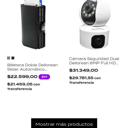
Cámara Seguridad Dual
Dellorean 8MP Full HD
Billetera Doble Dellorean
1080p Autotracking WiFi
Slider Automático
$31.349,00
Audio Bidireccional
Aluminio Protección
Visión Nocturna App
$22.599,00
2x1
RFID Tarjetero
$29.781,55
con
V380
Inteligente Slim Hombre
Transferencia
$21.469,05
con
Transferencia
Mostrar más productos