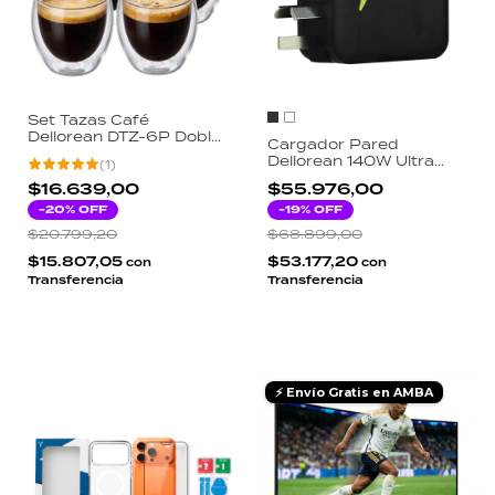
Set Tazas Café
Dellorean DTZ-6P Doble
Cargador Pared
Pared Vidrio Borosilicato
Dellorean 140W Ultra
(
1
)
80ml Espresso X6
Rápido 4 Salidas USB-C
Unidades Transparente
$16.639,00
$55.976,00
USB Macbook iPhone
-
20
% OFF
Notebook
-
19
% OFF
$20.799,20
$68.899,00
$15.807,05
$53.177,20
con
con
Transferencia
Transferencia
⚡ Envío Gratis en AMBA