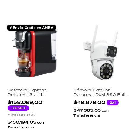
⚡ Envío Gratis en AMBA
Cafetera Express
Cámara Exterior
Dellorean 3 en 1
Dellorean Dual 360 Full
Multicápsula 19 Bares
HD 1080p Seguimiento
$158.099,00
$49.879,00
2x1
Nespresso Dolce Gusto
Automático WiFi Alexa
Café Molido 1450W
-
7
% OFF
IP66 Visión Nocturna
$47.385,05
con
$169.999,00
Transferencia
$150.194,05
con
Transferencia