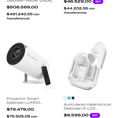
Dellorean Rebak 128GB
$46.529,00
2x1
Ethernet Gigabit RJ45
Android 12 Pantalla IPS
SD TF PD 87W
$506.569,00
4 Pulgadas Unisoc T618
$44.202,55
con
4GB RAM 5500mAh
Transferencia
$481.240,55
con
Transferencia
Proyector Smart
Dellorean LUMOO
Auriculares Inalámbricos
Android TV Integrado
Dellorean D-LO2
$79.479,00
720p Nativo WiFi
Bluetooth 5.3 Pantalla
Bluetooth Giro 360
$9.599,00
2x1
$75.505,05
LED Driver 13.5mm IPX4
con