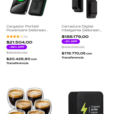
Cargador Portatil
Cerradura Digital
Powerbank Dellorean
Inteligente Dellorean
PowerOn 10000mAh
SOWL Cámara WiFi 7
$188.179,00
(
5
)
20W PD Magsafe Carga
Modos Huella App
Inalambrica Reloj Display
Tarjeta Pin Llave Mando
-
3
% OFF
$21.504,00
Digital USB-C
-
36
% OFF
$193.999,00
$33.599,00
$178.770,05
con
Transferencia
$20.428,80
con
Transferencia