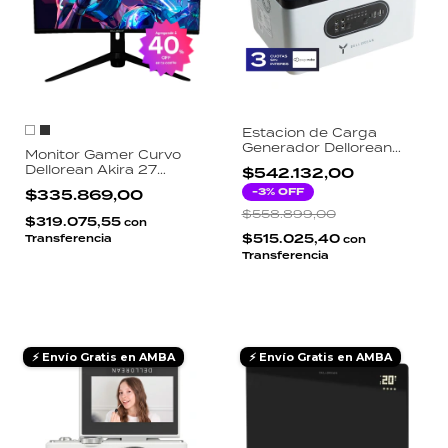
Estacion de Carga
Generador Dellorean
Monitor Gamer Curvo
Station-DO2 500W
Dellorean Akira 27
$542.132,00
Portatil
Pulgadas 165Hz 1ms Full
-
3
% OFF
$335.869,00
HD VA 1800R RGB
DisplayPort HDMI
$558.899,00
$319.075,55
con
$515.025,40
Transferencia
con
Transferencia
⚡ Envío Gratis en AMBA
⚡ Envío Gratis en AMBA