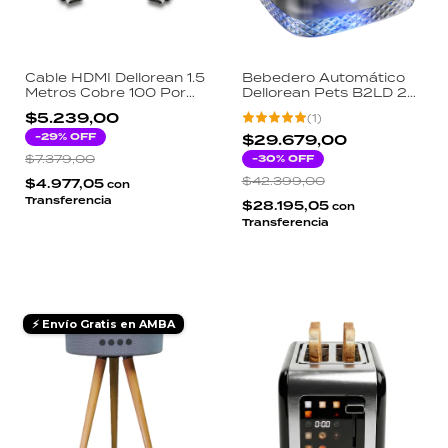
Cable HDMI Dellorean 1.5
Bebedero Automático
Metros Cobre 100 Por
Dellorean Pets B2LD 2L
Ciento Puro Doble
Bandeja Acero
$5.239,00
(
1
)
Blindaje Aluminio High
Inoxidable Filtro Triple
Speed Certificado Pro
-
29
% OFF
Bomba Inteligente LED
$29.679,00
30 AWG
$7.379,00
-
30
% OFF
$42.399,00
$4.977,05
con
Transferencia
$28.195,05
con
Transferencia
⚡ Envío Gratis en AMBA