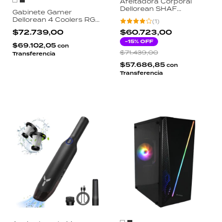
Afeitadora Corporal
Dellorean SHAF
Gabinete Gamer
Cerámica Waterproof
Dellorean 4 Coolers RGB
(
1
)
IPX6 Pantalla Digital
Vidrio Templado
LED USB-C 3 Peines
$72.739,00
$60.723,00
Extended ATX USB 3.0
Estructura Reforzada
-
15
% OFF
$69.102,05
con
Sin Fuente
$71.439,00
Transferencia
$57.686,85
con
Transferencia