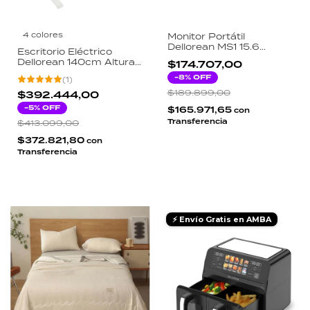
4 colores
Monitor Portátil
Dellorean MS1 15.6
Escritorio Eléctrico
1920x1080 Full HD IPS
Dellorean 140cm Altura
$174.707,00
HDR Estructura Caucho
Regulable Motor
USB-C HDMI
-
8
% OFF
(
1
)
Certificado 80kg Carga
3 Memorias Negro
$189.899,00
$392.444,00
-
5
% OFF
$165.971,65
con
Transferencia
$413.099,00
$372.821,80
con
Transferencia
⚡ Envío Gratis en AMBA