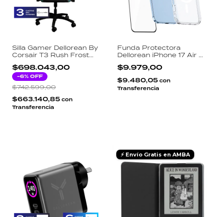
Silla Gamer Dellorean By
Funda Protectora
Corsair T3 Rush Frost
Dellorean iPhone 17 Air 3
Tela 4D Reclinable 120kg
en 1 Transparente
$698.043,00
$9.979,00
- Carbon y Azul
Magsafe Pro Antigolpes
-
6
% OFF
Vidrio Templado HD y
$9.480,05
con
Protector de Camara
$742.599,00
Transferencia
$663.140,85
con
Transferencia
⚡ Envío Gratis en AMBA