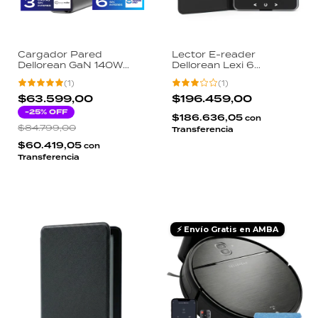
Cargador Pared
Lector E-reader
Dellorean GaN 140W
Dellorean Lexi 6
Display LCD Macbook
Pulgadas 32GB Android
(
1
)
(
1
)
Pro Notebook Gaming 3
8.1 Pantalla 300ppi Luz
Salidas USB-C USB-A
Ajustable WiFi Bluetooth
$63.599,00
$196.459,00
Negro
-
25
% OFF
$186.636,05
con
$84.799,00
Transferencia
$60.419,05
con
Transferencia
⚡ Envío Gratis en AMBA