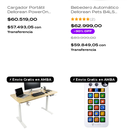
Cargador Portátil
Bebedero Automático
Dellorean PowerOn
Dellorean Pets B4LS
Travel 15000mAh 65W
Sensor Proximidad 4L
$60.519,00
(
2
)
4 en 1 Magsafe Enchufe
Acero Inoxidable
Rebatible Carga
Inalámbrico Batería 30
$62.999,00
$57.493,05
con
Notebook USB-C
Días
-
30
% OFF
Transferencia
$89.999,00
$59.849,05
con
Transferencia
⚡ Envío Gratis en AMBA
⚡ Envío Gratis en AMBA