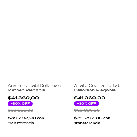
Anafe Portátil Dellorean
Anafe Cocina Portátil
Metheo Plegable
Dellorean Plegable
2600W Encendido
Camping Gas Butano
$41.360,00
$41.360,00
Piezoeléctrico Camping
Beige
Gas Butano Verde
-
30
% OFF
-
30
% OFF
Funda
$59.085,00
$59.085,00
$39.292,00
$39.292,00
con
con
Transferencia
Transferencia