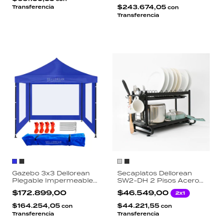
$243.674,05
Transferencia
con
Transferencia
Gazebo 3x3 Dellorean
Secaplatos Dellorean
Plegable Impermeable
SW2-DH 2 Pisos Acero
Reforzado 600D
Inoxidable Escurridor
$172.899,00
$46.549,00
2x1
Paredes PVC Bolso
Cubiertos Vasos
Transporte Estacas
Organizador Cocina
$164.254,05
$44.221,55
con
con
Sogas
Transferencia
Transferencia