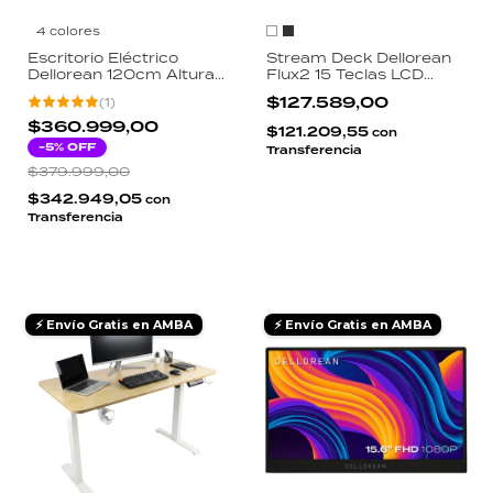
4 colores
Escritorio Eléctrico
Stream Deck Dellorean
Dellorean 120cm Altura
Flux2 15 Teclas LCD
Regulable Motor
Retroiluminadas Perilla
$127.589,00
(
1
)
Certificado 80kg Acero
Aluminio App
Laminado Ergonómico
StreamDock Windows
$360.999,00
$121.209,55
con
Mac USB-C
-
5
% OFF
Transferencia
$379.999,00
$342.949,05
con
Transferencia
⚡ Envío Gratis en AMBA
⚡ Envío Gratis en AMBA