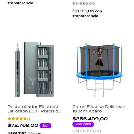
Portátil
Autonomía 30h
Transferencia
$11.689,00
$9.119,05
con
Transferencia
Destornillador Eléctrico
Cama Elástica Dellorean
Dellorean D51T Precisión
183cm Acero
51 Puntas Kit
Galvanizado Red
$256.499,00
(
1
)
Reparación Celulares
Seguridad 150cm
Luz LED USB-C
Escalera Incluida
-
5
% OFF
$72.769,00
2x1
Exterior Niños
$269.999,00
$69.130,55
con