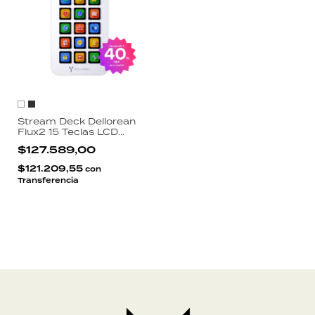
Stream Deck Dellorean
Flux2 15 Teclas LCD
Retroiluminadas Perilla
$127.589,00
Aluminio App
StreamDock Windows
$121.209,55
con
Mac USB-C
Transferencia