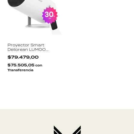
Proyector Smart
Dellorean LUMOO
Android TV Integrado
$79.479,00
720p Nativo WiFi
Bluetooth Giro 360
$75.505,05
con
Portátil
Transferencia