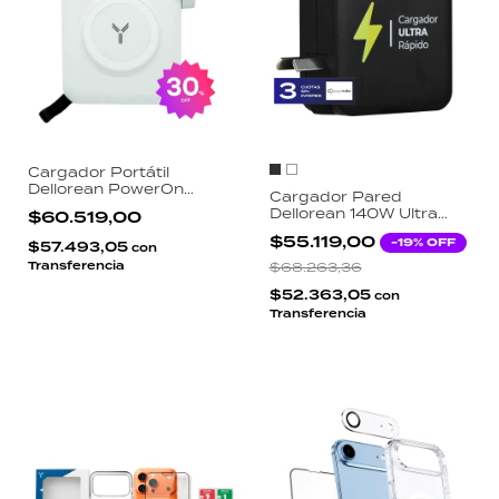
Cargador Portátil
Dellorean PowerOn
Cargador Pared
Travel 15000mAh 65W
Dellorean 140W Ultra
$60.519,00
4 en 1 Magsafe Enchufe
Rápido 4 Salidas USB-C
Rebatible Carga
$55.119,00
-
19
% OFF
$57.493,05
USB Macbook iPhone
con
Notebook USB-C
Notebook
Transferencia
$68.263,36
$52.363,05
con
Transferencia