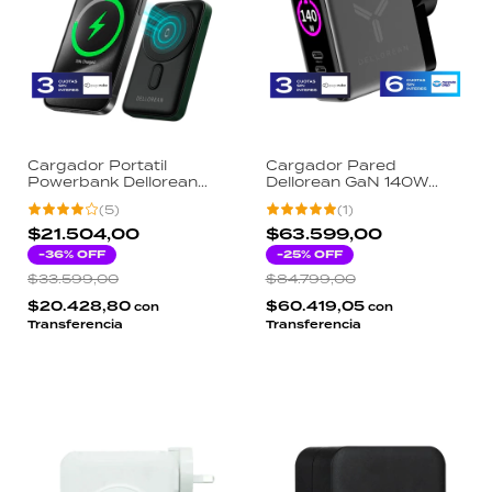
Cargador Portatil
Cargador Pared
Powerbank Dellorean
Dellorean GaN 140W
PowerOn 10000mAh
Display LCD Macbook
(
5
)
(
1
)
20W PD Magsafe Carga
Pro Notebook Gaming 3
Inalambrica Reloj Display
Salidas USB-C USB-A
$21.504,00
$63.599,00
Digital USB-C
-
36
% OFF
-
25
% OFF
$33.599,00
$84.799,00
$20.428,80
$60.419,05
con
con
Transferencia
Transferencia