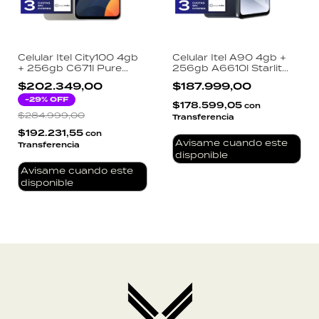
Celular Itel City100 4gb
Celular Itel A90 4gb +
+ 256gb C671l Pure
256gb A6610l Starlit
Titanium
Black
$202.349,00
$187.999,00
-
29
% OFF
$178.599,05
con
$284.999,00
Transferencia
$192.231,55
con
Avisame cuando este
Transferencia
disponible
Avisame cuando este
disponible