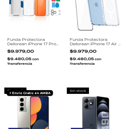
Funda Protectora
Funda Protectora
Dellorean iPhone 17 Pro
Dellorean iPhone 17 Air 3
Max 3 en 1 Transparente
en 1 Transparente
$9.979,00
$9.979,00
Magsafe Pro Vidrio
Magsafe Pro Antigolpes
Templado HD y
Vidrio Templado HD y
$9.480,05
$9.480,05
con
con
Protector de Camara
Protector de Camara
Transferencia
Transferencia
Sin stock
Sin stock
⚡ Envío Gratis en AMBA