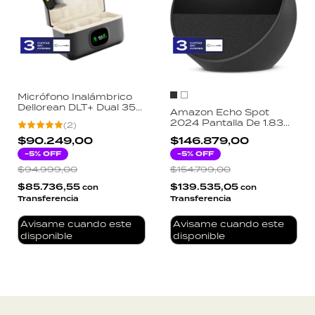
Micrófono Inalámbrico
Dellorean DLT+ Dual 35h
Amazon Echo Spot
Autonomía Android
2024 Pantalla De 1.83
(
2
)
iPhone PC Respaldo
Alarma C/alexa
Lucas Tech
$90.249,00
$146.879,00
-
5
% OFF
-
5
% OFF
$94.999,00
$154.799,00
$85.736,55
$139.535,05
con
con
Transferencia
Transferencia
Avisame cuando este
Avisame cuando este
disponible
disponible