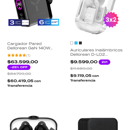
Cargador Pared
Dellorean GaN 140W
Auriculares Inalámbricos
Display LCD Macbook
Dellorean D-LO2
(
1
)
Pro Notebook Gaming 3
Bluetooth 5.3 Pantalla
Salidas USB-C USB-A
$63.599,00
$9.599,00
2x1
LED Driver 13.5mm IPX4
-
25
% OFF
Autonomía 30h
$11.689,00
$84.799,00
$9.119,05
con
$60.419,05
Transferencia
con
Transferencia