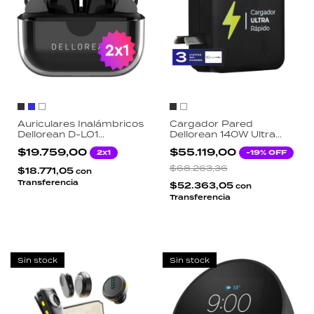
Auriculares Inalámbricos
Cargador Pared
Dellorean D-LO1
Dellorean 140W Ultra
Bluetooth 5.3 IPX4
Rápido 4 Salidas USB-C
$19.759,00
$55.119,00
2x1
-
19
% OFF
Resistente al Agua 24h
USB Macbook iPhone
Autonomía Modo Juego
Notebook
$68.263,36
$18.771,05
con
Transferencia
$52.363,05
con
Transferencia
Sin stock
Sin stock