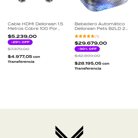
Cable HDMI Dellorean 1.5
Bebedero Automático
Metros Cobre 100 Por
Dellorean Pets B2LD 2L
Ciento Puro Doble
Bandeja Acero
$5.239,00
(
1
)
Blindaje Aluminio High
Inoxidable Filtro Triple
Speed Certificado Pro
-
29
% OFF
Bomba Inteligente LED
$29.679,00
30 AWG
$7.379,00
-
30
% OFF
$42.399,00
$4.977,05
con
Transferencia
$28.195,05
con
Transferencia