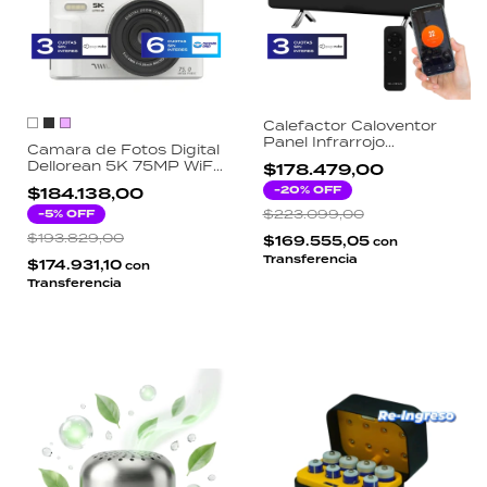
Calefactor Caloventor
Panel Infrarrojo
Camara de Fotos Digital
Dellorean 480W Bajo
Dellorean 5K 75MP WiFi
$178.479,00
Consumo WiFi App Tuya
Kit de Fotografía con
Alexa Google Assistant
-
20
% OFF
$184.138,00
Trípode y Memoria
64GB
-
5
% OFF
$223.099,00
$193.829,00
$169.555,05
con
Transferencia
$174.931,10
con
Transferencia