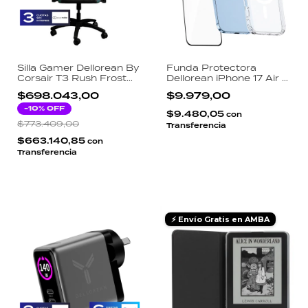
Silla Gamer Dellorean By
Funda Protectora
Corsair T3 Rush Frost
Dellorean iPhone 17 Air 3
Tela 4D Reclinable 120kg
en 1 Transparente
$698.043,00
$9.979,00
- Carbon y Azul
Magsafe Pro Antigolpes
-
10
% OFF
Vidrio Templado HD y
$9.480,05
con
Protector de Camara
$773.409,00
Transferencia
$663.140,85
con
Transferencia
⚡ Envío Gratis en AMBA