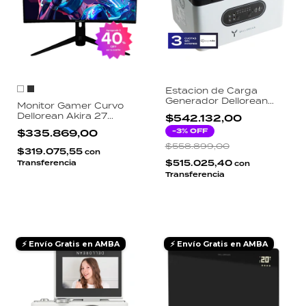
Estacion de Carga
Generador Dellorean
Monitor Gamer Curvo
Station-DO2 500W
Dellorean Akira 27
$542.132,00
Portatil
Pulgadas 165Hz 1ms Full
-
3
% OFF
$335.869,00
HD VA 1800R RGB
DisplayPort HDMI
$558.899,00
$319.075,55
con
$515.025,40
Transferencia
con
Transferencia
⚡ Envío Gratis en AMBA
⚡ Envío Gratis en AMBA