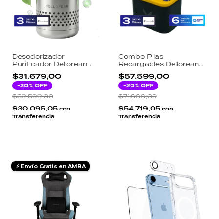
Desodorizador
Combo Pilas
Purificador Dellorean
Recargables Dellorean
Mini Acero Inoxidable 10
BlupiBox Litio 1.5V 4AA
$31.679,00
$57.599,00
Años Sin Mantenimiento
4AAA Estuche de Carga
Tecnología CH-CUT para
-
20
% OFF
Inteligente y Cable
-
20
% OFF
Heladera Auto y Baño
$39.599,00
$71.999,00
$30.095,05
$54.719,05
con
con
Transferencia
Transferencia
⚡ Envío Gratis en AMBA