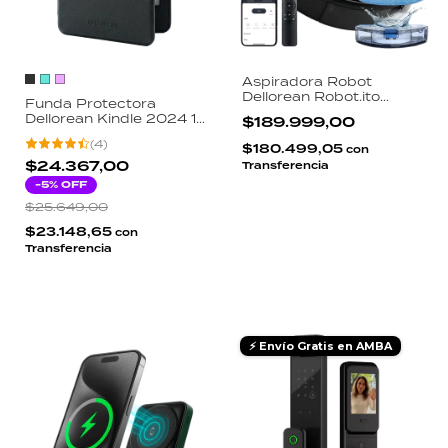
Aspiradora Robot
Dellorean Robot.ito
Funda Protectora
Barre Trapea WiFi App
Dellorean Kindle 2024 11
$189.999,00
Tuya Google Alexa
Generacion 6 Pulgadas
Sensores Antichoque
(
4
)
Smart Case Magnetica
$180.499,05
con
Antirayaduras Diseño
$24.367,00
Transferencia
Slim
-
5
% OFF
$25.649,00
$23.148,65
con
Transferencia
⚡ Envío Gratis en AMBA