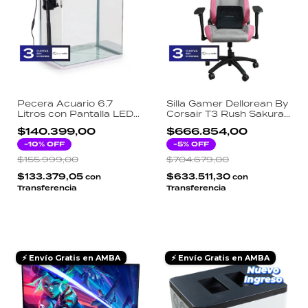
Pecera Acuario 6.7
Silla Gamer Dellorean By
Litros con Pantalla LED y
Corsair T3 Rush Sakura
Sensor de Temperatura
Tela 4D Reclinable 120kg
$140.399,00
$666.854,00
- Gris y Rosa
-
10
% OFF
-
5
% OFF
$155.999,00
$704.679,00
$133.379,05
$633.511,30
con
con
Transferencia
Transferencia
⚡ Envío Gratis en AMBA
⚡ Envío Gratis en AMBA