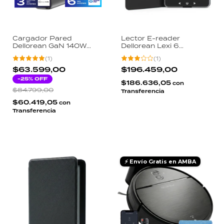
Cargador Pared
Lector E-reader
Dellorean GaN 140W
Dellorean Lexi 6
Display LCD Macbook
Pulgadas 32GB Android
(
1
)
(
1
)
Pro Notebook Gaming 3
8.1 Pantalla 300ppi Luz
Salidas USB-C USB-A
Ajustable WiFi Bluetooth
$63.599,00
$196.459,00
Negro
-
25
% OFF
$186.636,05
con
$84.799,00
Transferencia
$60.419,05
con
Transferencia
⚡ Envío Gratis en AMBA