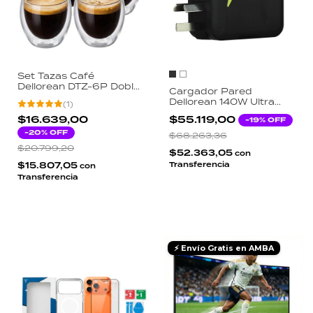
Set Tazas Café
Dellorean DTZ-6P Doble
Cargador Pared
Pared Vidrio Borosilicato
Dellorean 140W Ultra
(
1
)
80ml Espresso X6
Rápido 4 Salidas USB-C
Unidades Transparente
$16.639,00
$55.119,00
-
19
% OFF
USB Macbook iPhone
-
20
% OFF
Notebook
$68.263,36
$20.799,20
$52.363,05
con
$15.807,05
Transferencia
con
Transferencia
⚡ Envío Gratis en AMBA