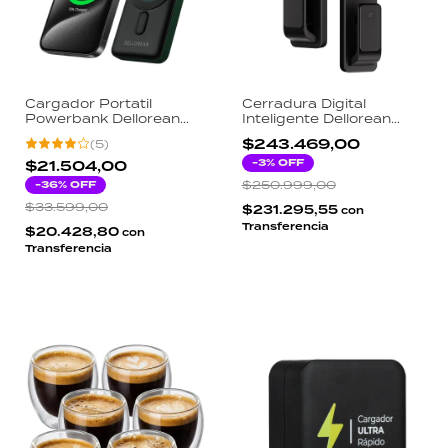
Cargador Portatil
Cerradura Digital
Powerbank Dellorean
Inteligente Dellorean
PowerOn 10000mAh
SOWL Cámara WiFi 7
$243.469,00
(
5
)
20W PD Magsafe Carga
Modos Huella App
Inalambrica Reloj Display
Tarjeta Pin Llave Mando
-
3
% OFF
$21.504,00
Digital USB-C
-
36
% OFF
$250.999,00
$33.599,00
$231.295,55
con
Transferencia
$20.428,80
con
Transferencia