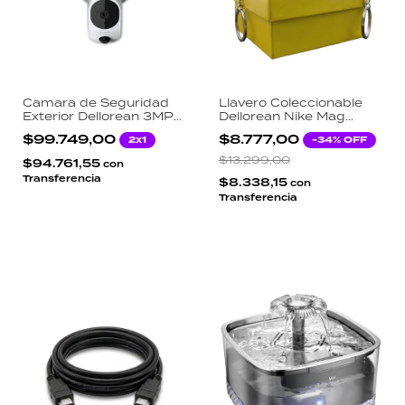
Camara de Seguridad
Llavero Coleccionable
Exterior Dellorean 3MP
Dellorean Nike Mag
Super HD WiFi IP66
Marty McFly Volver al
$99.749,00
$8.777,00
2x1
-
34
% OFF
Reflector LED 3000LM
Futuro II Réplica Oficial
con Mini Caja Temática
$13.299,00
$94.761,55
con
Diseño Retrofuturista
Transferencia
$8.338,15
con
Transferencia