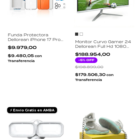
Funda Protectora
Dellorean iPhone 17 Pro
Monitor Curvo Gamer 24
Max 3 en 1 Transparente
Dellorean Full Hd 1080p
$9.979,00
Magsafe Pro Vidrio
Hdmi 75hz Vga
Templado HD y
$188.954,00
$9.480,05
con
Protector de Camara
-
5
% OFF
Transferencia
$198.899,00
$179.506,30
con
Transferencia
⚡ Envío Gratis en AMBA