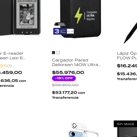
r E-reader
Lápiz Óp
rean Lexi 6
FLOW Pu
Cargador Pared
adas 32GB
1.5mm R
Dellorean 140W Ultra
$16.24
(
1
)
id 8.1 Pantalla
Universal
Rápido 4 Salidas USB-C
i Luz Ajustable
Smartph
6.459,00
$55.976,00
USB Macbook iPhone
$15.436
Bluetooth Negro
iPad
Notebook
-
19
% OFF
Transfere
.636,05
con
$68.899,00
erencia
$53.177,20
con
Transferencia
Sin stock