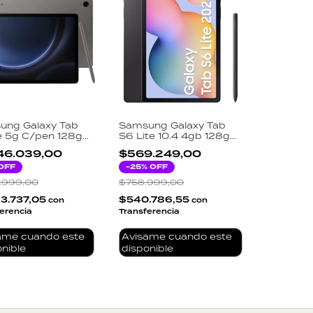
ung Galaxy Tab
Samsung Galaxy Tab
e 5g C/pen 128gb
S6 Lite 10.4 4gb 128gb
 - Sm-x518u
Gris Oscuro C/pen
46.039,00
$569.249,00
OFF
-
25
% OFF
9.999,00
$758.999,00
63.737,05
$540.786,55
con
con
erencia
Transferencia
ame cuando este
Avisame cuando este
nible
disponible