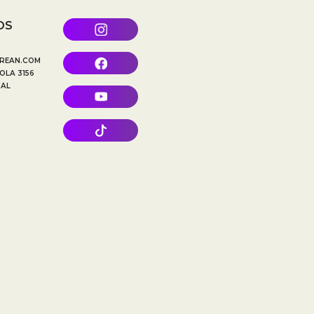
OS
REAN.COM
OLA 3156
TAL