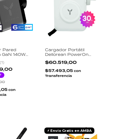
r Pared
Cargador Portátil
n GaN 140W
Dellorean PowerOn
LCD Macbook
Travel 15000mAh 65W
$60.519,00
(
1
)
ebook Gaming
4 en 1 Magsafe Enchufe
s USB-C USB-A
Rebatible Carga
9,00
$57.493,05
con
Notebook USB-C
F
Transferencia
00
,05
con
ncia
⚡ Envío Gratis en AMBA