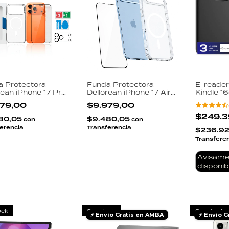
 Protectora
Funda Protectora
E-reade
rean iPhone 17 Pro
Dellorean iPhone 17 Air
Kindle 1
 en 1
3 en 1 Transparente
Pulgada
979,00
$9.979,00
sparente Magsafe
Magsafe Pro Antigolpes
idrio Templado HD
Vidrio Templado HD y
$249.3
80,05
$9.480,05
con
con
tector de Camara
Protector de Camara
erencia
Transferencia
$236.9
Transfere
Avisame
disponib
ock
Sin stock
Sin stock
⚡ Envío Gratis en AMBA
⚡ Envío G