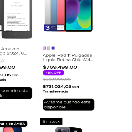
r Amazon
6gb 2024, 6
Apple iPad 11 Pulgadas
s
Liquid Retina Chip A14
(
2
)
Bionic WiFi 128GB
99,00
$769.499,00
Plateado Rosa Celeste
-
8
% OFF
29,05
con
$839.999,00
ncia
$731.024,05
con
 cuando este
Transferencia
le
Avisame cuando este
disponible
Sin stock
ratis en AMBA