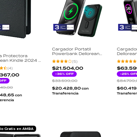
Cargador Portatil
Cargado
Powerbank Dellorean
Dellorea
 Protectora
PowerOn 10000mAh
Display 
rean Kindle 2024 11
(
5
)
20W PD Magsafe
Pro Not
acion 6 Pulgadas
Carga Inalambrica Reloj
3 Salida
$21.504,00
$63.59
(
4
)
t Case Magnetica
Display Digital USB-C
ayaduras Diseño
-
36
% OFF
-
25
% OF
.367,00
OFF
$33.599,00
$84.799,
649,00
$20.428,80
$60.419
con
Transferencia
Transfere
148,65
con
erencia
ío Gratis en AMBA