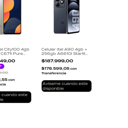
tel City100 4gb
Celular Itel A90 4gb +
C671l Pure
256gb A6610l Starlit
Black
49,00
$187.999,00
F
$178.599,05
con
9,00
Transferencia
1,55
con
Avisame cuando este
ncia
disponible
 cuando este
le