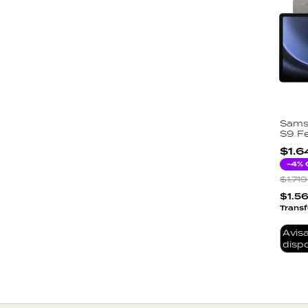
Sams
S9 F
Gray
$1.6
-
4
% 
$1.71
$1.5
Transf
Avis
dispo