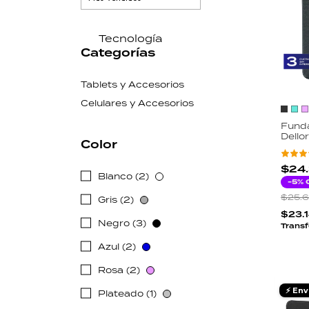
Tecnología
Categorías
Tablets y Accesorios
Celulares y Accesorios
Funda
Dello
Color
Gener
Smar
Antir
$24
Blanco (2)
Slim
-
5
% 
$25.
Gris (2)
$23.
Negro (3)
Transf
Azul (2)
Rosa (2)
⚡ Env
Plateado (1)