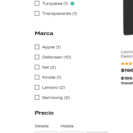
Turquesa (1)
Transparente (1)
Marca
Apple (1)
Lecto
Dello
Dellorean (10)
Pulg
Andro
Itel (2)
300pp
$19
WiFi 
Kindle (1)
$186
Transf
Lenovo (2)
Samsung (2)
Precio
Desde
Hasta