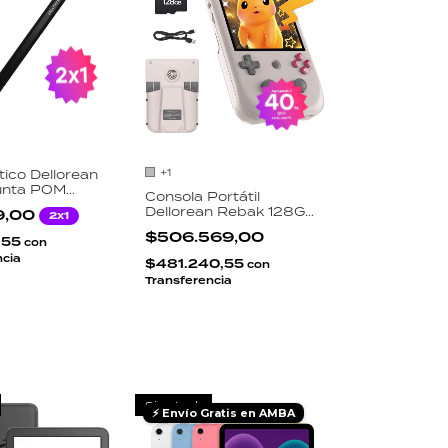
+1
tico Dellorean
nta POM
Consola Portátil
ecargable
Dellorean Rebak 128GB
9,00
2x1
 Tablet
Android 12 Pantalla IPS
one iPhone
$506.569,00
,55
4 Pulgadas Unisoc T618
con
4GB RAM 5500mAh
ncia
$481.240,55
con
Transferencia
Sin stock
⚡ Envío Gratis en AMBA