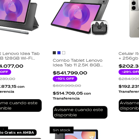
t Lenovo Idea Tab
Celular I
GB 128GB Wi-Fi
+ 256gb 
Combo Tablet Lenovo
 Dimensity 6300
Titanium
Idea Tab 11 2.5K 8GB
4.077,00
$202.3
id Luna Grey
128GB Lápiz +
 OFF
-
29
% OF
$541.799,00
Auriculares
239,00
Inalámbricos D-L01
-
10
% OFF
$284.99
$601.999,00
.873,15
$192.23
con
erencia
Transfere
$514.709,05
con
Transferencia
ame cuando este
Avisame
nible
disponib
Avisame cuando este
disponible
ock
Sin stock
ío Gratis en AMBA