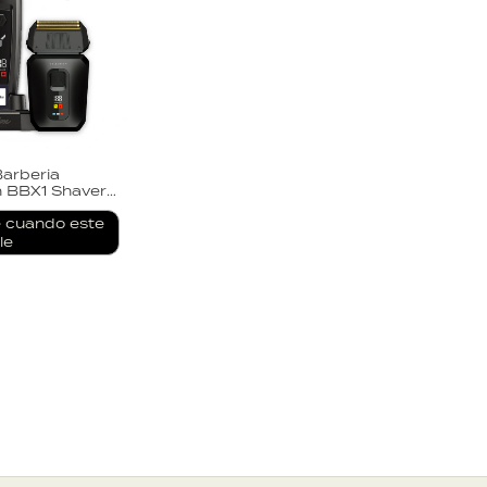
arberia
n BBX1 Shaver
Profesional
PM
 cuando este
le