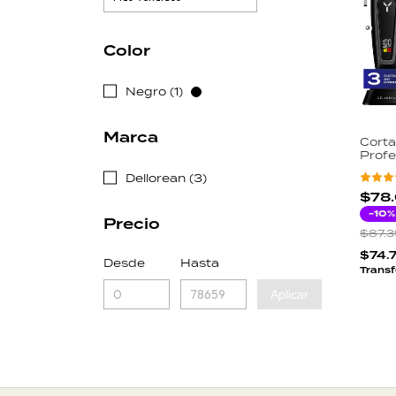
Color
Negro (1)
Marca
Corta
Profe
Hove
Dellorean (3)
Magn
Auto
$78
Carg
-
10
%
Precio
Pantal
$87.3
$74.
Desde
Hasta
Transf
Aplicar