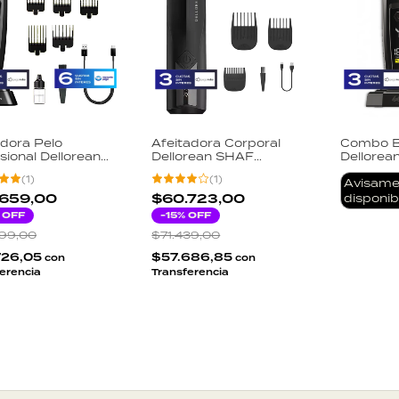
dora Pelo
Afeitadora Corporal
Combo B
sional Dellorean
Dellorean SHAF
Dellorea
rCut Motor
Cerámica Waterproof
Trimmer 
(
1
)
(
1
)
ético 11500 RPM
IPX6 Pantalla Digital
8000 R
Avisame
nomía 150min
LED USB-C 3 Peines
.659,00
$60.723,00
disponib
a Rápida USB-C
 OFF
-
15
% OFF
la Digital
99,00
$71.439,00
726,05
$57.686,85
con
con
erencia
Transferencia