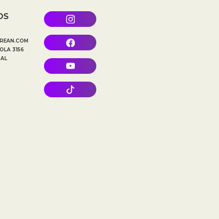
OS
REAN.COM
OLA 3156
TAL