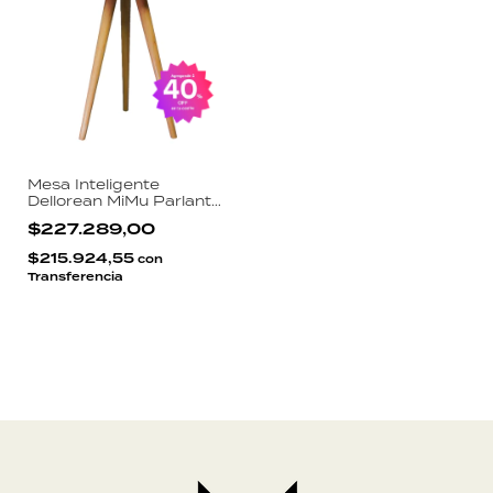
Mesa Inteligente
Dellorean MiMu Parlante
Bluetooth 60W Carga
$227.289,00
Inalámbrica 10W Batería
10000mAh Diseño
$215.924,55
con
Nórdico
Transferencia