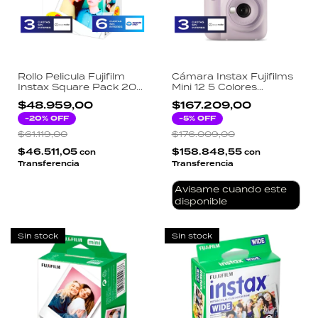
Rollo Pelicula Fujifilm
Cámara Instax Fujifilms
Instax Square Pack 20
Mini 12 5 Colores
Fotos Marco Blanco
Disponibles - Lila
$48.959,00
$167.209,00
-
20
% OFF
-
5
% OFF
$61.119,00
$176.009,00
$46.511,05
$158.848,55
con
con
Transferencia
Transferencia
Avisame cuando este
disponible
Sin stock
Sin stock