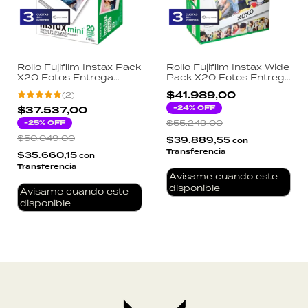
Rollo Fujifilm Instax Pack
Rollo Fujifilm Instax Wide
X20 Fotos Entrega
Pack X20 Fotos Entrega
Blanco
Blanco
$41.989,00
(
2
)
-
24
% OFF
$37.537,00
-
25
% OFF
$55.249,00
$50.049,00
$39.889,55
con
Transferencia
$35.660,15
con
Transferencia
Avisame cuando este
disponible
Avisame cuando este
disponible