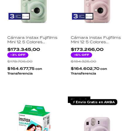
Cámara Instax Fujifilms
Cámara Instax Fujifilms
Mini 12 5 Colores
Mini 12 5 Colores
Disponibles - Verde
Disponibles - Rosa
$173.345,00
$173.266,00
-
3
% OFF
-
6
% OFF
$178.706,00
$184.325,00
$164.677,75
$164.602,70
con
con
Transferencia
Transferencia
Sin stock
⚡ Envío Gratis en AMBA