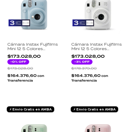
Cámara Instax Fujifilms
Cámara Instax Fujifilms
Mini 12 5 Colores
Mini 12 5 Colores
Disponibles Celeste
Disponibles - Blanco
$173.028,00
$173.028,00
-
0
% OFF
-
3
% OFF
$173.028,00
$178.379,00
$164.376,60
$164.376,60
con
con
Transferencia
Transferencia
⚡ Envío Gratis en AMBA
⚡ Envío Gratis en AMBA