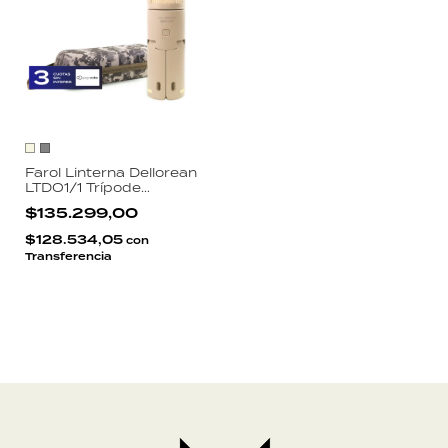
Farol Linterna Dellorean
LTDO1/1 Trípode
Telescópico 97cm 450
$135.299,00
Lúmenes IPX5 Power
Bank Batería
$128.534,05
con
10000mAh
Transferencia