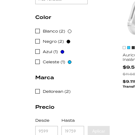
Color
Blanco (2)
Negro (2)
Azul (1)
Auric
Inalá
Celeste (1)
D-LO2
$9.
Panta
13.5
$11.6
Marca
Auto
$9.1
Transf
Dellorean (2)
Precio
Desde
Hasta
Aplicar