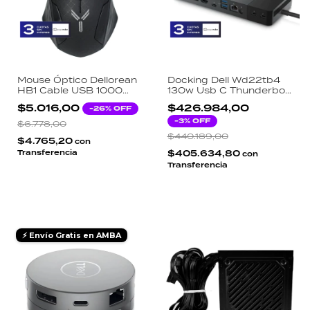
Mouse Óptico Dellorean
Docking Dell Wd22tb4
HB1 Cable USB 1000
130w Usb C Thunderbolt
DPI Ambidiestro PC Mac
Hdmi D-port Rj45
$5.016,00
$426.984,00
-
26
% OFF
Windows Negro Liviano
-
3
% OFF
$6.778,00
$440.189,00
$4.765,20
con
Transferencia
$405.634,80
con
Transferencia
⚡ Envío Gratis en AMBA