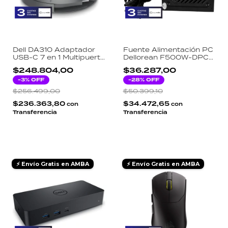
Dell DA310 Adaptador
Fuente Alimentación PC
USB-C 7 en 1 Multipuerto
Dellorean F500W-DPC
4K 60Hz HDMI DP VGA
500W Reales ATX Salida
$248.804,00
$36.287,00
RJ45
Regulada Silenciosa
-
3
% OFF
Gaming Oficina
-
28
% OFF
$256.499,00
$50.399,10
$236.363,80
$34.472,65
con
con
Transferencia
Transferencia
⚡ Envío Gratis en AMBA
⚡ Envío Gratis en AMBA