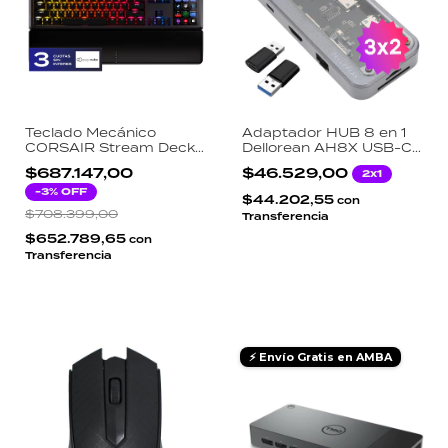
Teclado Mecánico
Adaptador HUB 8 en 1
CORSAIR Stream Deck
Dellorean AH8X USB-C
Galleon 100 SD Switch
MacBook HDMI 4K
$687.147,00
$46.529,00
2x1
MGX Brown RGB 15
Ethernet Gigabit RJ45
Teclas LCD USB
-
3
% OFF
SD TF PD 87W
$44.202,55
con
Passthrough
$708.399,00
Transferencia
$652.789,65
con
Transferencia
⚡ Envío Gratis en AMBA