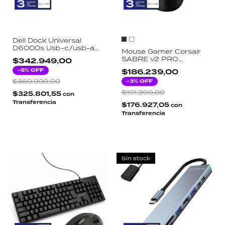
Dell Dock Universal
D6000s Usb-c/usb-a
Mouse Gamer Corsair
Black Connection 4k
SABRE v2 PRO
$342.949,00
Ultralight Wireless
-
5
% OFF
$186.239,00
33000 DPI 8000Hz
$360.999,00
36g Sensor
-
3
% OFF
MARKSMAN 5 Negro
$191.999,00
$325.801,55
con
Blanco
Transferencia
$176.927,05
con
Transferencia
Sin stock