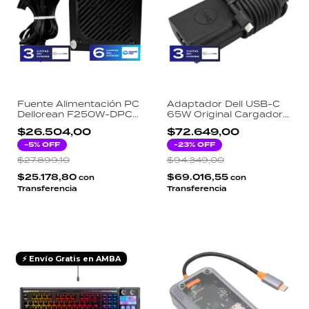
Fuente Alimentación PC
Adaptador Dell USB-C
Dellorean F250W-DPC
65W Original Cargador
250W Reales Salida
2NFMW 450-BFFL
$26.504,00
$72.649,00
Regulada Silenciosa
Oficina Multimedia
-
5
% OFF
-
23
% OFF
$27.899,10
$94.349,00
$25.178,80
$69.016,55
con
con
Transferencia
Transferencia
⚡ Envío Gratis en AMBA