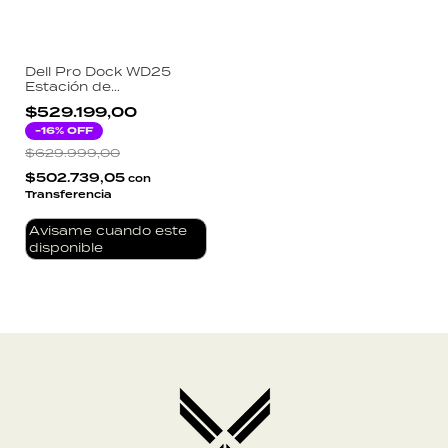
Dell Pro Dock WD25
Estación de
Acoplamiento USB-C
$529.199,00
100W 4K Triple Monitor
-
16
% OFF
$629.999,00
$502.739,05
con
Transferencia
Avisame cuando este
disponible