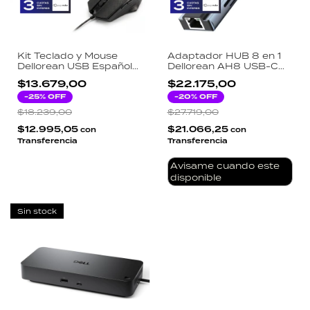
Kit Teclado y Mouse
Adaptador HUB 8 en 1
Dellorean USB Español
Dellorean AH8 USB-C
Oficina 1000 DPI Negro
MacBook HDMI 4K
$13.679,00
$22.175,00
KTM-DEL-01
Ethernet RJ45 SD TF PD
-
25
% OFF
87W Aluminio
-
20
% OFF
$18.239,00
$27.719,00
$12.995,05
$21.066,25
con
con
Transferencia
Transferencia
Avisame cuando este
disponible
Sin stock