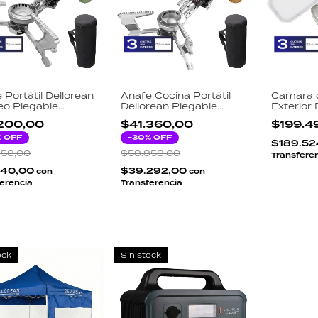
 Portátil Dellorean
Anafe Cocina Portátil
Camara 
o Plegable
Dellorean Plegable
Exterior
W Encendido
Camping Gas Butano
Super HD
.200,00
$41.360,00
$199.4
eléctrico Camping
Beige
Reflect
Butano Verde
% OFF
-
30
% OFF
+ Instala
$189.52
a
858,00
$58.858,00
Transfere
140,00
$39.292,00
con
con
erencia
Transferencia
ock
Sin stock