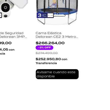
de Seguridad
Cama Elástica
 Dellorean 3MP
Dellorean CE2 3 Metros
 WiFi IP66
Red Seguridad 180cm
99,00
$266.264,00
or LED 3000LM
Escalera Incluida
cion
Soporta 180kg Exterior
-
3
% OFF
4,05
con
Niños
$274.499,00
ncia
$252.950,80
con
Transferencia
Avisame cuando este
disponible