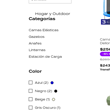
Hogar y Outdoor
Categorías
Camas Elásticas
Gazebos
Cama 
Dello
Anafes
Galva
$25
Linternas
Segu
Escal
-
5
% 
Estación de Carga
Exter
$269
$243
Transf
Color
Azul (2)
Negro (2)
Beige (1)
Gris Oscuro (1)