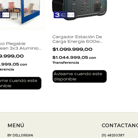
Cargador Estación De
Carga Energía 600w
bo Plegable
Portatil Dellorean
rean 3x3 Aluminio
$1.099.999,00
rzado
9.999,00
rmeable Paredes
$1.044.999,05
con
parente Bolso
Transferencia
.999,05
con
porte
erencia
Avisame cuando este
disponible
ame cuando este
nible
MENÚ
CONTACTAN
BY DELLOREAN
(11) 48250387