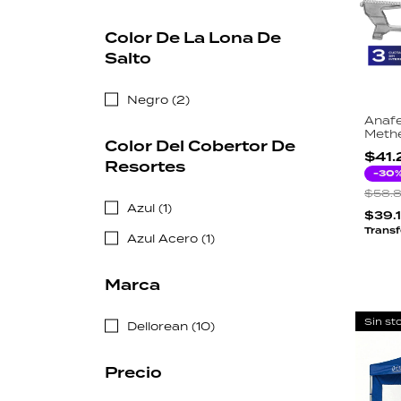
Color De La Lona De
Salto
Negro (2)
Anafe
Methe
Color Del Cobertor De
2600
$41
Piezo
Resortes
Gas 
-
30
Fund
$58.
Azul (1)
$39.
Transf
Azul Acero (1)
Marca
Sin st
Dellorean (10)
Precio