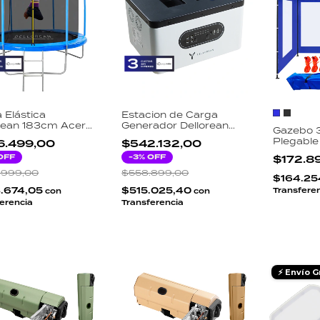
Elástica
Estacion de Carga
rean 183cm Acero
Generador Dellorean
Gazebo 3
nizado Red
Station-DO2 500W
Plegabl
6.499,00
$542.132,00
ridad 150cm
Portatil
Reforza
era Incluida
OFF
-
3
% OFF
$172.8
Paredes
ior Niños
.999,00
$558.899,00
Transpor
$164.25
Sogas
.674,05
$515.025,40
Transfere
con
con
erencia
Transferencia
⚡ Envío G