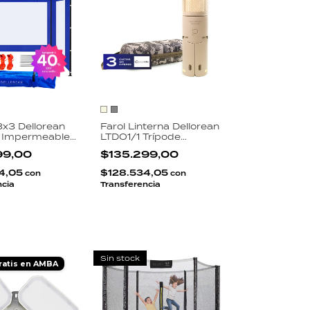
x3 Dellorean
Farol Linterna Dellorean
e Impermeable
LTDO1/1 Trípode
do 600D
Telescópico 97cm 450
99,00
$135.299,00
 PVC Bolso
Lúmenes IPX5 Power
te Estacas
Bank Batería
4,05
$128.534,05
con
con
10000mAh
ncia
Transferencia
Sin stock
ratis en AMBA