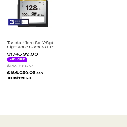
Tarjeta Micro Sd 128gb
Gigastone Camera Pro
A1 V10 4k Adapt
$174.799,00
-
5
% OFF
$183.999,00
$166.059,05
con
Transferencia