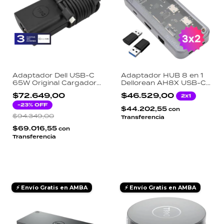
Adaptador Dell USB-C
Adaptador HUB 8 en 1
65W Original Cargador
Dellorean AH8X USB-C
2NFMW 450-BFFL
MacBook HDMI 4K
$72.649,00
$46.529,00
2x1
Ethernet Gigabit RJ45
-
23
% OFF
SD TF PD 87W
$44.202,55
con
$94.349,00
Transferencia
$69.016,55
con
Transferencia
⚡ Envío Gratis en AMBA
⚡ Envío Gratis en AMBA