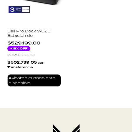
Dell Pro Dock WD25
Estación de
Acoplamiento USB-C
$529.199,00
100W 4K Triple Monitor
-
16
% OFF
$629.999,00
$502.739,05
con
Transferencia
Avisame cuando este
disponible