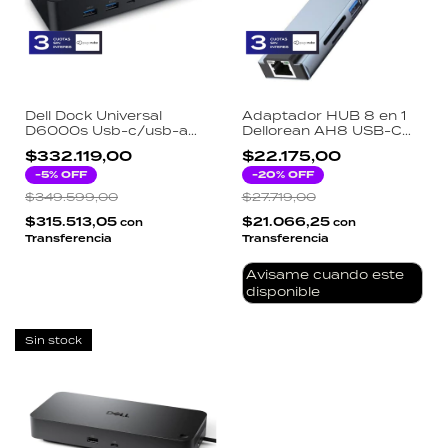
Dell Dock Universal
Adaptador HUB 8 en 1
D6000s Usb-c/usb-a
Dellorean AH8 USB-C
Black Connection 4k
MacBook HDMI 4K
$332.119,00
$22.175,00
Ethernet RJ45 SD TF PD
-
5
% OFF
87W Aluminio
-
20
% OFF
$349.599,00
$27.719,00
$315.513,05
$21.066,25
con
con
Transferencia
Transferencia
Avisame cuando este
disponible
Sin stock