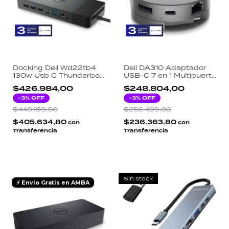
Docking Dell Wd22tb4
Dell DA310 Adaptador
130w Usb C Thunderbolt
USB-C 7 en 1 Multipuerto
Hdmi D-port Rj45
4K 60Hz HDMI DP VGA
$426.984,00
$248.804,00
RJ45
-
3
% OFF
-
3
% OFF
$440.189,00
$256.499,00
$405.634,80
$236.363,80
con
con
Transferencia
Transferencia
Sin stock
⚡ Envío Gratis en AMBA