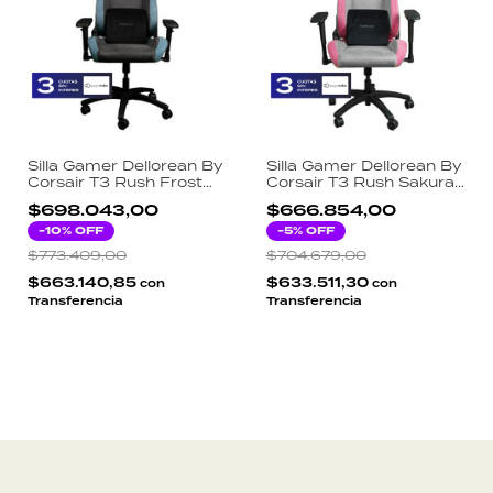
Silla Gamer Dellorean By
Silla Gamer Dellorean By
Corsair T3 Rush Frost
Corsair T3 Rush Sakura
Tela 4D Reclinable 120kg
Tela 4D Reclinable 120kg
$698.043,00
$666.854,00
- Carbon y Azul
- Gris y Rosa
-
10
% OFF
-
5
% OFF
$773.409,00
$704.679,00
$663.140,85
$633.511,30
con
con
Transferencia
Transferencia