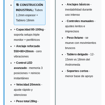
-
Anclajes básicos
-
🏗️ CONSTRUCCIÓN
inestabilidad durante
INDUSTRIAL:
Tubos
uso intenso
1.2mm espesor +
Tablero 18mm
-
Controles manuales
-
ajustes lentos e
+
Capacidad 80-100kg
-
imprecisos
soporta setups triple
-
Peso liviano
- se
monitor + periféricos
mueve con movimientos
+
Anclaje reforzado
bruscos
550×80×20mm
- cero
-
Tablero delgado
- 12-
vibraciones
15mm vs 18mm del
+
Control LED
Andromeda
avanzado
- memoria 3
-
Soportes cortos
-
posiciones + reinicio
menor base de apoyo
instantáneo
+
Velocidad 20mm/s
-
ajuste rápido y
silencioso
+
Peso total 28kg
-