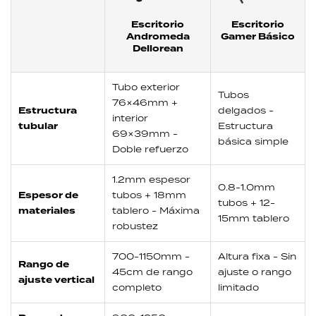
Escritorio
Escritorio
Andromeda
Gamer Básico
Dellorean
Tubo exterior
Tubos
76×46mm +
Estructura
delgados -
interior
tubular
Estructura
69×39mm -
básica simple
Doble refuerzo
1.2mm espesor
0.8-1.0mm
Espesor de
tubos + 18mm
tubos + 12-
materiales
tablero - Máxima
15mm tablero
robustez
700-1150mm -
Altura fixa - Sin
Rango de
45cm de rango
ajuste o rango
ajuste vertical
completo
limitado