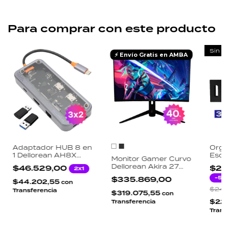
Para comprar con este producto
Sin st
⚡ Envío Gratis en AMBA
Adaptador HUB 8 en
Orga
1 Dellorean AH8X
Escri
Monitor Gamer Curvo
USB-C MacBook
Andr
Dellorean Akira 27
$46.529,00
$23
2x1
HDMI 4K Ethernet
Resis
Pulgadas 165Hz 1ms
Gigabit RJ45 SD TF
Insta
-
5
%
$335.869,00
$44.202,55
Full HD VA 1800R
con
PD 87W
Gami
RGB DisplayPort
$24.
Transferencia
$319.075,55
con
HDMI
$22
Transferencia
Trans