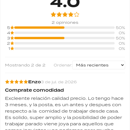
4.0
2
opiniones
5
50
%
4
0
%
3
50
%
2
0
%
1
0
%
Mostrando
2
de
2
Ordenar:
Enzo
3 de jul. de 2026
Comprate comodidad
Excleente relación calidad precio. Lo tengo hace 
3 meses, y la posta, es un antes y despues con 
respecto a la  comidad de trabajar desde casa. 
Es solido, super amplio y la posibilidad de poder 
trabajar parado viene joya para aquellos que 