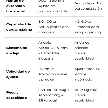
Rango de
900-1350mm -
Ancho fijo - Sin
extensión
Ajuste de
personalización
horizontal
profundidad total
80-100kg -
40-60kg -
Capacidad de
Setup profesional
Limitado para
carga máxima
completo
setups gaming
Anclaje
Anclajes
Sistema de
550×80×20mm
básicos -
anclaje
- Estabilidad
Menor
industrial
estabilidad
20mm/s -
Ajuste manual
Velocidad de
Transición suave
lento e
ajuste
y precisa
incómodo
Estructura 16kg +
15-20kg total -
Peso y
Tablero 12kg =
Menor
estabilidad
28kg total
estabilidad