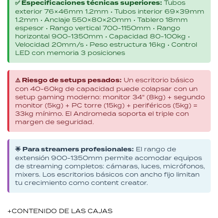
✅ Especificaciones técnicas superiores:
Tubos
exterior 76×46mm 1.2mm • Tubos interior 69×39mm
1.2mm • Anclaje 550×80×20mm • Tablero 18mm
espesor • Rango vertical 700-1150mm • Rango
horizontal 900-1350mm • Capacidad 80-100kg •
Velocidad 20mm/s • Peso estructura 16kg • Control
LED con memoria 3 posiciones
⚠️ Riesgo de setups pesados:
Un escritorio básico
con 40-60kg de capacidad puede colapsar con un
setup gaming moderno: monitor 34" (8kg) + segundo
monitor (5kg) + PC torre (15kg) + periféricos (5kg) =
33kg mínimo. El Andromeda soporta el triple con
margen de seguridad.
🌟 Para streamers profesionales:
El rango de
extensión 900-1350mm permite acomodar equipos
de streaming completos: cámaras, luces, micrófonos,
mixers. Los escritorios básicos con ancho fijo limitan
tu crecimiento como content creator.
+CONTENIDO DE LAS CAJAS