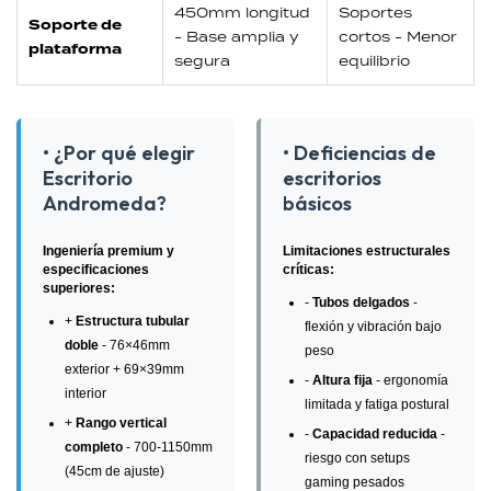
450mm longitud
Soportes
Soporte de
- Base amplia y
cortos - Menor
plataforma
segura
equilibrio
• ¿Por qué elegir
• Deficiencias de
Escritorio
escritorios
Andromeda?
básicos
Ingeniería premium y
Limitaciones estructurales
especificaciones
críticas:
superiores:
-
Tubos delgados
-
+
Estructura tubular
flexión y vibración bajo
doble
- 76×46mm
peso
exterior + 69×39mm
-
Altura fija
- ergonomía
interior
limitada y fatiga postural
+
Rango vertical
-
Capacidad reducida
-
completo
- 700-1150mm
riesgo con setups
(45cm de ajuste)
gaming pesados