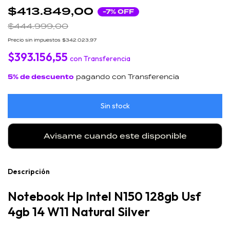
$413.849,00
-
7
% OFF
$444.999,00
Precio sin impuestos
$342.023,97
$393.156,55
con
Transferencia
5% de descuento
pagando con Transferencia
Avisame cuando este disponible
Descripción
Notebook Hp Intel N150 128gb Usf
4gb 14 W11 Natural Silver