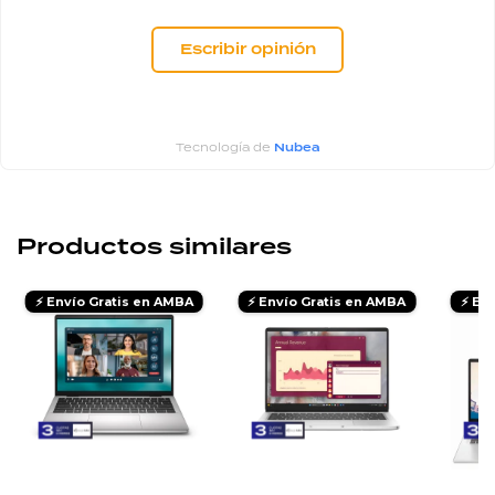
Escribir opinión
Tecnología de
Nubea
Productos similares
⚡ Envío Gratis en AMBA
⚡ Envío Gratis en AMBA
⚡ En