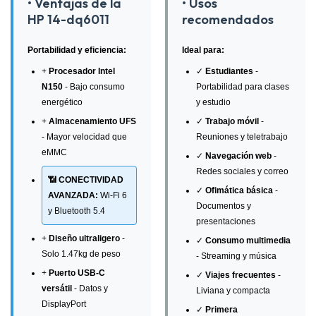
• Ventajas de la
• Usos
HP 14-dq6011
recomendados
Portabilidad y eficiencia:
Ideal para:
+
Procesador Intel
✓
Estudiantes
-
N150
- Bajo consumo
Portabilidad para clases
energético
y estudio
+
Almacenamiento UFS
✓
Trabajo móvil
-
- Mayor velocidad que
Reuniones y teletrabajo
eMMC
✓
Navegación web
-
Redes sociales y correo
📶 CONECTIVIDAD
✓
Ofimática básica
-
AVANZADA:
Wi-Fi 6
Documentos y
y Bluetooth 5.4
presentaciones
+
Diseño ultraligero
-
✓
Consumo multimedia
Solo 1.47kg de peso
- Streaming y música
+
Puerto USB-C
✓
Viajes frecuentes
-
versátil
- Datos y
Liviana y compacta
DisplayPort
✓
Primera