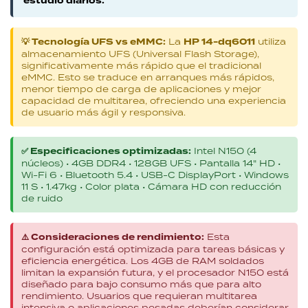
estudio diarios.
💡 Tecnología UFS vs eMMC:
La
HP 14-dq6011
utiliza
almacenamiento UFS (Universal Flash Storage),
significativamente más rápido que el tradicional
eMMC. Esto se traduce en arranques más rápidos,
menor tiempo de carga de aplicaciones y mejor
capacidad de multitarea, ofreciendo una experiencia
de usuario más ágil y responsiva.
✅ Especificaciones optimizadas:
Intel N150 (4
núcleos) • 4GB DDR4 • 128GB UFS • Pantalla 14" HD •
Wi-Fi 6 • Bluetooth 5.4 • USB-C DisplayPort • Windows
11 S • 1.47kg • Color plata • Cámara HD con reducción
de ruido
⚠️ Consideraciones de rendimiento:
Esta
configuración está optimizada para tareas básicas y
eficiencia energética. Los 4GB de RAM soldados
limitan la expansión futura, y el procesador N150 está
diseñado para bajo consumo más que para alto
rendimiento. Usuarios que requieran multitarea
intensiva o aplicaciones pesadas deberían considerar