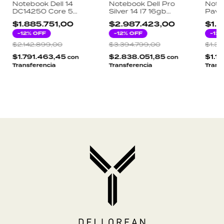
Notebook Dell 14
Notebook Dell Pro
Note
DC14250 Core 5
Silver 14 I7 16gb
Pavil
120U 16GB 512GB 14
512gb W11 Pro
7520
$1.885.751,00
$2.987.423,00
$1.2
FHD+ Win 11 Home
Español
SSD 
-
12
% OFF
-
12
% OFF
Silve
-
13
%
$2.142.899,00
$3.394.799,00
$1.3
$1.791.463,45
$2.838.051,85
$1.1
con
con
Transferencia
Transferencia
Trans