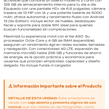
accesible que combina un diseño moderno y curvo con
128 GB de almacenamiento interno para tu día a día.
Equipado con una pantalla HD+ de 6.6 pulgadas, cámara
trasera de 13 MP con IA y una potente batería de 5000
mAh, ofrece autonomía y rendimiento fluido con Android
13 (Go Edition). Incluye lector de huellas, desbloqueo
facial y soporte para doble SIM, ideal para quienes
buscan funcionalidad sin complicaciones.
Maximizá tu experiencia móvil con el Itel A90. Su
procesador Octa-Core y 4 GB de RAM (expandible)
aseguran un rendimiento ágil en redes sociales, llamadas
y navegación. Con conectividad 4G LTE, expansión de
memoria microSD hasta 256 GB y funciones de ahorro
de energía, es la opción práctica y económica para
usuarios que priorizan simplicidad, capacidad y diseño
delgado. No incluye funda ni cargador.
⚠️ Información Importante sobre el Producto
DETALLE DE ESTA UNIDAD:
Este smartphone se
vende con
caja abierta y presenta signos de uso
normal
que son visibles en las fotografías, como