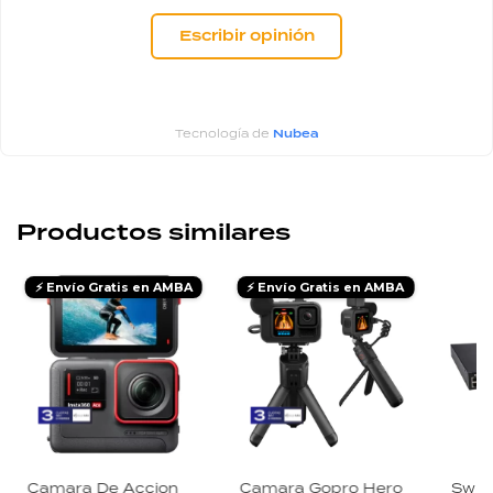
Escribir opinión
Tecnología de
Nubea
Productos similares
⚡ Envío Gratis en AMBA
⚡ Envío Gratis en AMBA
Camara De Accion
Camara Gopro Hero
Swit