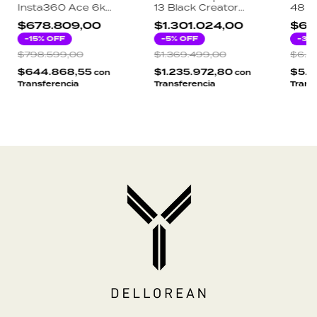
Insta360 Ace 6k
13 Black Creator
48 P
48mp Con Detalles
Edition 5.3k Outlet
PoE+
$678.809,00
$1.301.024,00
$6.
- Out
-
15
% OFF
-
5
% OFF
-
3
%
$798.599,00
$1.369.499,00
$6.4
$644.868,55
$1.235.972,80
$5.9
con
con
Transferencia
Transferencia
Trans