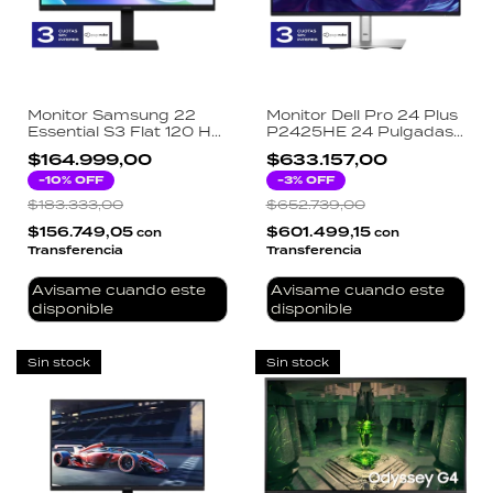
Monitor Samsung 22
Monitor Dell Pro 24 Plus
Essential S3 Flat 120 Hz
P2425HE 24 Pulgadas
Fhd 1920x1080
IPS USB-C 90W RJ45
$164.999,00
$633.157,00
Ethernet Hub HDMI
-
10
% OFF
DisplayPort 99 sRGB
-
3
% OFF
$183.333,00
$652.739,00
$156.749,05
$601.499,15
con
con
Transferencia
Transferencia
Avisame cuando este
Avisame cuando este
disponible
disponible
Sin stock
Sin stock