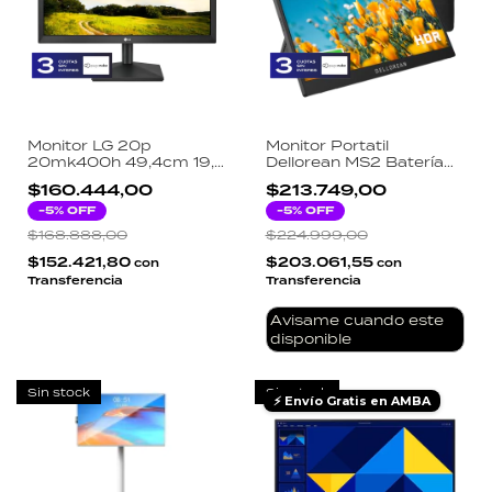
Monitor LG 20p
Monitor Portatil
20mk400h 49,4cm 19,5
Dellorean MS2 Batería
PuLG 1366x768 Hdmi
10800mAh 15.6
$160.444,00
$213.749,00
16:9
1920x1080 Full HD IPS
-
5
% OFF
Caucho Antigolpes USB-
-
5
% OFF
C HDMI
$168.888,00
$224.999,00
$152.421,80
$203.061,55
con
con
Transferencia
Transferencia
Avisame cuando este
disponible
Sin stock
Sin stock
⚡ Envío Gratis en AMBA