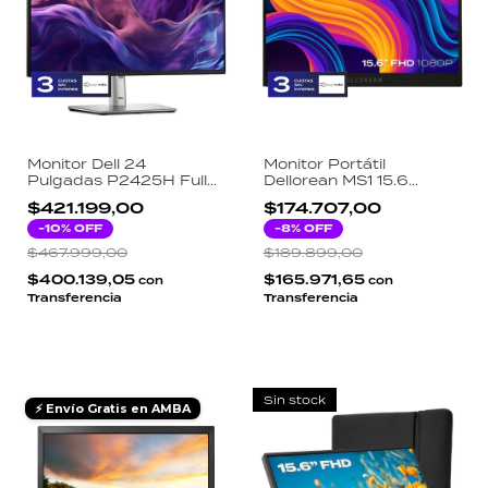
Monitor Dell 24
Monitor Portátil
Pulgadas P2425H Full
Dellorean MS1 15.6
HD 100Hz IPS HDMI
1920x1080 Full HD IPS
$421.199,00
$174.707,00
DisplayPort VGA USB-C
HDR Estructura Caucho
Hub Ergonómico
-
10
% OFF
USB-C HDMI
-
8
% OFF
$467.999,00
$189.899,00
$400.139,05
$165.971,65
con
con
Transferencia
Transferencia
Sin stock
⚡ Envío Gratis en AMBA