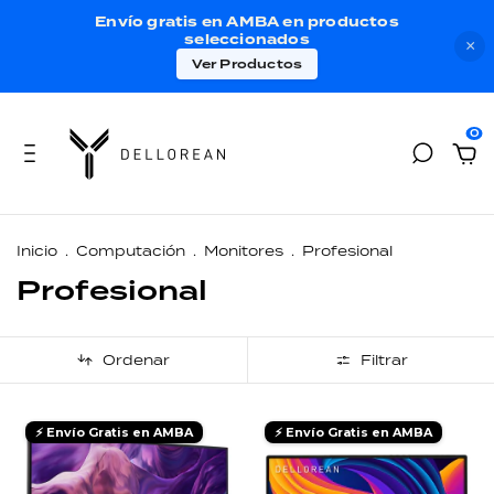
Envío gratis en AMBA en productos
seleccionados
×
Ver Productos
0
Inicio
.
Computación
.
Monitores
.
Profesional
Profesional
Ordenar
Filtrar
⚡ Envío Gratis en AMBA
⚡ Envío Gratis en AMBA