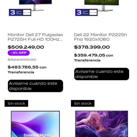
Monitor Dell 27 Pulgadas
Dell 22 Monitor P2225h
P2725H Full HD 100Hz
Fhd 1920x1080
IPS HDMI DisplayPort
$509.249,00
$378.399,00
VGA USB-C Hub
Ergonómico
-
3
% OFF
$359.479,05
con
$524.999,00
Transferencia
$483.786,55
con
Avisame cuando este
Transferencia
disponible
Avisame cuando este
disponible
Sin stock
Sin stock