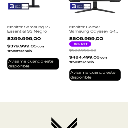
Monitor Samsung 27
Monitor Gamer
Essential S3 Negro
Samsung Odyssey G4
27 Pulgadas IPS 240Hz
$399.999,00
$509.999,00
1ms G-Sync FreeSync
Premium HDR10
-
15
% OFF
$379.999,05
con
Ergonómico
$599.999,00
Transferencia
$484.499,05
con
Avisame cuando este
Transferencia
disponible
Avisame cuando este
disponible