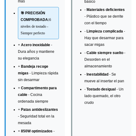
más
básico
-
Materiales deficientes
🎯 PRECISIÓN
- Plástico que se derrite
COMPROBADA:
6
con el tiempo
niveles de tostado -
-
Limpieza complicada
-
Siempre perfecto
Hay que desarmar para
sacar migas
+
Acero inoxidable
-
Dura años y mantiene
-
Cable siempre suelto
-
su elegancia
Desorden en el
almacenamiento
+
Bandeja recoge
migas
- Limpieza rápida
-
Inestabilidad
- Se
sin desarmar
mueve al insertar el pan
+
Compartimento para
-
Tostado desigual
- Un
cable
- Cocina
lado quemado, el otro
ordenada siempre
crudo
+
Patas antideslizantes
- Seguridad total en la
mesada
+
850W optimizados
-