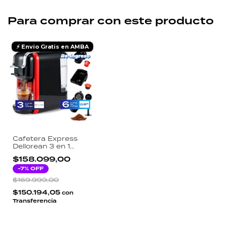
Para comprar con este producto
⚡ Envío Gratis en AMBA
Cafetera Express
Dellorean 3 en 1
Multicápsula 19
$158.099,00
Bares Nespresso
Dolce Gusto Café
-
7
% OFF
Molido 1450W
$169.999,00
$150.194,05
con
Transferencia