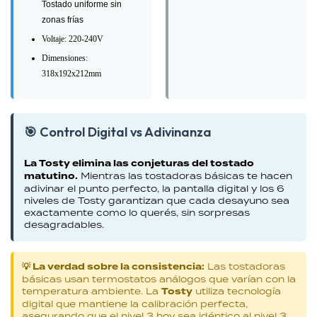
Tostado uniforme sin
zonas frías
Voltaje: 220-240V
Dimensiones:
318x192x212mm
🎯 Control Digital vs Adivinanza
La Tosty elimina las conjeturas del tostado
matutino.
Mientras las tostadoras básicas te hacen
adivinar el punto perfecto, la pantalla digital y los 6
niveles de Tosty garantizan que cada desayuno sea
exactamente como lo querés, sin sorpresas
desagradables.
💡 La verdad sobre la consistencia:
Las tostadoras
básicas usan termostatos análogos que varían con la
temperatura ambiente. La
Tosty
utiliza tecnología
digital que mantiene la calibración perfecta,
asegurando que el nivel 3 hoy sea idéntico al nivel 3